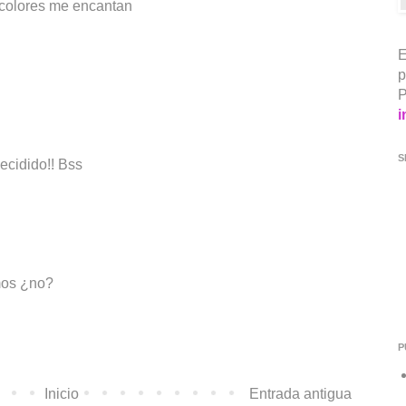
s colores me encantan
E
p
P
i
S
ecidido!! Bss
mos ¿no?
P
Inicio
Entrada antigua