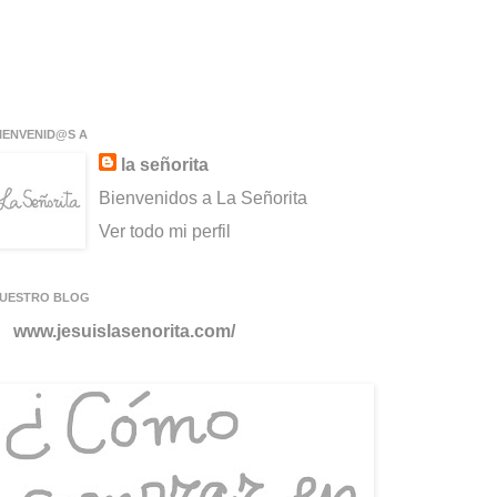
IENVENID@S A
la señorita
Bienvenidos a La Señorita
Ver todo mi perfil
UESTRO BLOG
www.jesuislasenorita.com/